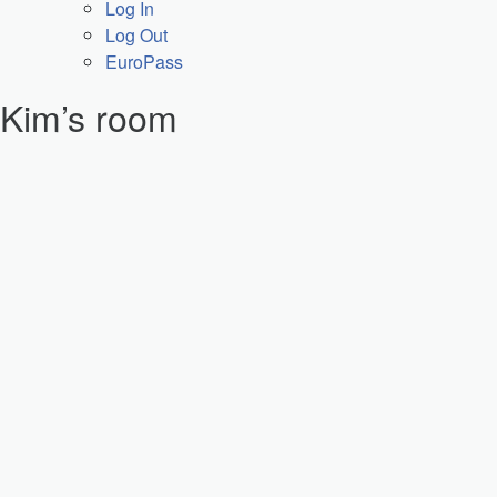
Log In
Log Out
EuroPass
Kim’s room